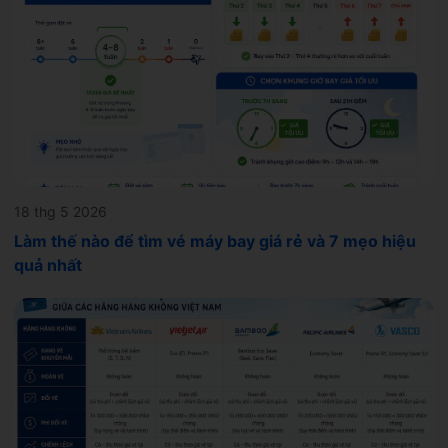
18 thg 5 2026
Làm thế nào để tìm vé máy bay giá rẻ và 7 mẹo hiệu
quả nhất