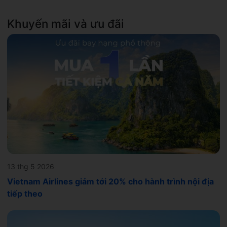
Khuyến mãi và ưu đãi
13 thg 5 2026
Vietnam Airlines giảm tới 20% cho hành trình nội địa
tiếp theo