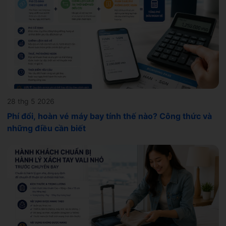
28 thg 5 2026
Phí đổi, hoàn vé máy bay tính thế nào? Công thức và
những điều cần biết