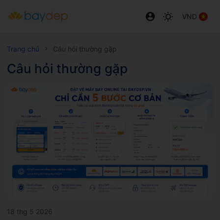
VND
Trang chủ
Câu hỏi thường gặp
Câu hỏi thường gặp
18 thg 5 2026