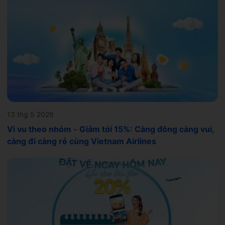
13 thg 5 2026
Vi vu theo nhóm - Giảm tới 15%: Càng đông càng vui,
càng đi càng rẻ cùng Vietnam Airlines