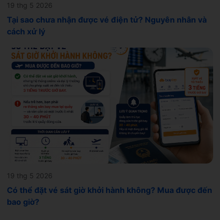
19 thg 5 2026
Tại sao chưa nhận được vé điện tử? Nguyên nhân và
cách xử lý
19 thg 5 2026
Có thể đặt vé sát giờ khởi hành không? Mua được đến
bao giờ?