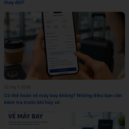
thay đổi?
22 thg 5 2026
Có thể hoàn vé máy bay không? Những điều bạn cần
kiểm tra trước khi hủy vé