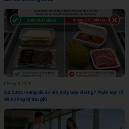
02 thg 6 2026
Có được mang đồ ăn lên máy bay không? Phân loại rõ
để không bị thu giữ