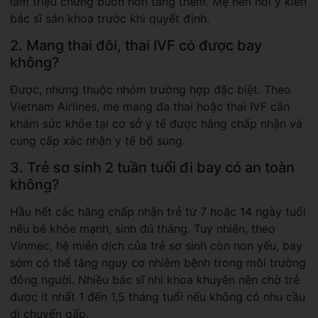
làm triệu chứng buồn nôn tăng thêm. Mẹ nên hỏi ý kiến
bác sĩ sản khoa trước khi quyết định.
2. Mang thai đôi, thai IVF có được bay
không?
Được, nhưng thuộc nhóm trường hợp đặc biệt. Theo
Vietnam Airlines, mẹ mang đa thai hoặc thai IVF cần
khám sức khỏe tại cơ sở y tế được hãng chấp nhận và
cung cấp xác nhận y tế bổ sung.
3. Trẻ sơ sinh 2 tuần tuổi đi bay có an toàn
không?
Hầu hết các hãng chấp nhận trẻ từ 7 hoặc 14 ngày tuổi
nếu bé khỏe mạnh, sinh đủ tháng. Tuy nhiên, theo
Vinmec, hệ miễn dịch của trẻ sơ sinh còn non yếu, bay
sớm có thể tăng nguy cơ nhiễm bệnh trong môi trường
đông người. Nhiều bác sĩ nhi khoa khuyên nên chờ trẻ
được ít nhất 1 đến 1,5 tháng tuổi nếu không có nhu cầu
di chuyển gấp.