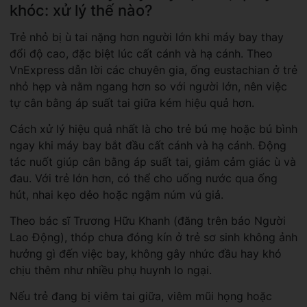
khóc: xử lý thế nào?
Trẻ nhỏ bị ù tai nặng hơn người lớn khi máy bay thay
đổi độ cao, đặc biệt lúc cất cánh và hạ cánh. Theo
VnExpress dẫn lời các chuyên gia, ống eustachian ở trẻ
nhỏ hẹp và nằm ngang hơn so với người lớn, nên việc
tự cân bằng áp suất tai giữa kém hiệu quả hơn.
Cách xử lý hiệu quả nhất là cho trẻ bú mẹ hoặc bú bình
ngay khi máy bay bắt đầu cất cánh và hạ cánh. Động
tác nuốt giúp cân bằng áp suất tai, giảm cảm giác ù và
đau. Với trẻ lớn hơn, có thể cho uống nước qua ống
hút, nhai kẹo dẻo hoặc ngậm núm vú giả.
Theo bác sĩ Trương Hữu Khanh (đăng trên báo Người
Lao Động), thóp chưa đóng kín ở trẻ sơ sinh không ảnh
hưởng gì đến việc bay, không gây nhức đầu hay khó
chịu thêm như nhiều phụ huynh lo ngại.
Nếu trẻ đang bị viêm tai giữa, viêm mũi họng hoặc