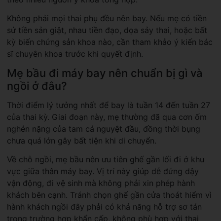
Không phải mọi thai phụ đều nên bay. Nếu mẹ có tiền
sử tiền sản giật, nhau tiền đạo, dọa sảy thai, hoặc bất
kỳ biến chứng sản khoa nào, cần tham khảo ý kiến bác
sĩ chuyên khoa trước khi quyết định.
Mẹ bầu đi máy bay nên chuẩn bị gì và
ngồi ở đâu?
Thời điểm lý tưởng nhất để bay là tuần 14 đến tuần 27
của thai kỳ. Giai đoạn này, mẹ thường đã qua cơn ốm
nghén nặng của tam cá nguyệt đầu, đồng thời bụng
chưa quá lớn gây bất tiện khi di chuyển.
Về chỗ ngồi, mẹ bầu nên ưu tiên ghế gần lối đi ở khu
vực giữa thân máy bay. Vị trí này giúp dễ đứng dậy
vận động, đi vệ sinh mà không phải xin phép hành
khách bên cạnh. Tránh chọn ghế gần cửa thoát hiểm vì
hành khách ngồi đây phải có khả năng hỗ trợ sơ tán
trong trường hợp khẩn cấp, không phù hợp với thai