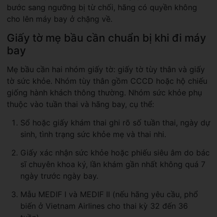
bước sang ngưỡng bị từ chối, hãng có quyền không
cho lên máy bay ở chặng về.
Giấy tờ mẹ bầu cần chuẩn bị khi đi máy
bay
Mẹ bầu cần hai nhóm giấy tờ: giấy tờ tùy thân và giấy
tờ sức khỏe. Nhóm tùy thân gồm CCCD hoặc hộ chiếu
giống hành khách thông thường. Nhóm sức khỏe phụ
thuộc vào tuần thai và hãng bay, cụ thể:
Sổ hoặc giấy khám thai ghi rõ số tuần thai, ngày dự
sinh, tình trạng sức khỏe mẹ và thai nhi.
Giấy xác nhận sức khỏe hoặc phiếu siêu âm do bác
sĩ chuyên khoa ký, lần khám gần nhất không quá 7
ngày trước ngày bay.
Mẫu MEDIF I và MEDIF II (nếu hãng yêu cầu, phổ
biến ở Vietnam Airlines cho thai kỳ 32 đến 36