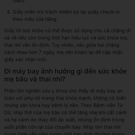
tuần).
Giấy miễn trừ trách nhiệm ký tại quầy check-in
theo mẫu của hãng.
Giấy tờ sức khỏe có thể được sử dụng cho cả chặng đi
và về nếu còn trong thời hạn hiệu lực và sức khỏe mẹ,
thai nhi vẫn ổn định. Tuy nhiên, nếu giữa hai chặng
cách nhau hơn 7 ngày, mẹ nên khám lại để cập nhật
giấy xác nhận mới.
Đi máy bay ảnh hưởng gì đến sức khỏe
mẹ bầu và thai nhi?
Phần lớn nghiên cứu y khoa cho thấy đi máy bay an
toàn với phụ nữ mang thai khỏe mạnh, không có biến
chứng sản khoa hay bệnh lý nền. Theo Bệnh viện Từ
Dũ, nhịp thở của mẹ bầu có thể tăng nhẹ khi cất cánh
và hạ cánh do thay đổi áp suất, nhưng ổn định trong
suốt phần còn lại của chuyến bay. Nhịp tim thai nhi
trung bình vẫn nằm trong giới hạn bình thường trong