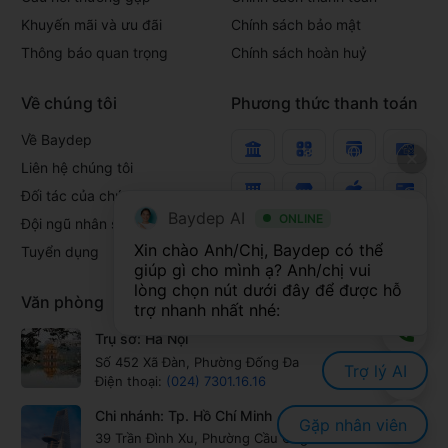
Khuyến mãi và ưu đãi
Chính sách bảo mật
Thông báo quan trọng
Chính sách hoàn huỷ
Về chúng tôi
Phương thức thanh toán
Về Baydep
Liên hệ chúng tôi
Đối tác của chúng tôi
Baydep AI
ONLINE
Đội ngũ nhân sự
Xin chào Anh/Chị, Baydep có thể 
Tuyển dụng
giúp gì cho mình ạ? Anh/chị vui 
lòng chọn nút dưới đây để được hỗ 
Văn phòng
trợ nhanh nhất nhé:
Trụ sở: Hà Nội
Số 452 Xã Đàn, Phường Đống Đa
Trợ lý AI
Điện thoại:
(024) 7301.16.16
Chi nhánh: Tp. Hồ Chí Minh
Gặp nhân viên
39 Trần Đình Xu, Phường Cầu Ông Lãnh