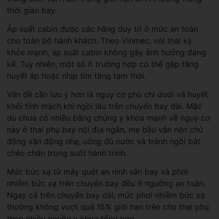
thời gian bay.
Áp suất cabin được các hãng duy trì ở mức an toàn
cho toàn bộ hành khách. Theo Vinmec, với thai kỳ
khỏe mạnh, áp suất cabin không gây ảnh hưởng đáng
kể. Tuy nhiên, một số ít trường hợp có thể gặp tăng
huyết áp hoặc nhịp tim tăng tạm thời.
Vấn đề cần lưu ý hơn là nguy cơ phù chi dưới và huyết
khối tĩnh mạch khi ngồi lâu trên chuyến bay dài. Mặc
dù chưa có nhiều bằng chứng y khoa mạnh về nguy cơ
này ở thai phụ bay nội địa ngắn, mẹ bầu vẫn nên chủ
động vận động nhẹ, uống đủ nước và tránh ngồi bắt
chéo chân trong suốt hành trình.
Mức bức xạ từ máy quét an ninh sân bay và phơi
nhiễm bức xạ trên chuyến bay đều ở ngưỡng an toàn.
Ngay cả trên chuyến bay dài, mức phơi nhiễm bức xạ
thường không vượt quá 15% giới hạn trên cho thai phụ,
theo nhiều nguồn y khoa tổng hợp.