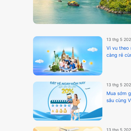
13 thg 5 20
Vi vu theo
càng rẻ cù
13 thg 5 20
Mua sớm gi
sâu cùng V
13 thg 5 20