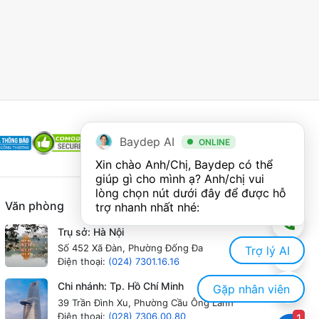
Baydep AI
ONLINE
Xin chào Anh/Chị, Baydep có thể 
giúp gì cho mình ạ? Anh/chị vui 
lòng chọn nút dưới đây để được hỗ 
Văn phòng
trợ nhanh nhất nhé:
Trụ sở: Hà Nội
Số 452 Xã Đàn, Phường Đống Đa
Trợ lý AI
Điện thoại:
(024) 7301.16.16
Chi nhánh: Tp. Hồ Chí Minh
Gặp nhân viên
39 Trần Đình Xu, Phường Cầu Ông Lãnh
Điện thoại:
(028) 7306.00.80
1