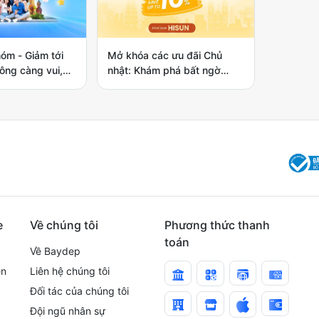
hóm - Giảm tới
Mở khóa các ưu đãi Chủ
ông càng vui,
nhật: Khám phá bất ngờ
 rẻ cùng
cùng Sun PhuQuoc Airways
ines
e
Về chúng tôi
Phương thức thanh
toán
Về Baydep
ện
Liên hệ chúng tôi
Đối tác của chúng tôi
Đội ngũ nhân sự