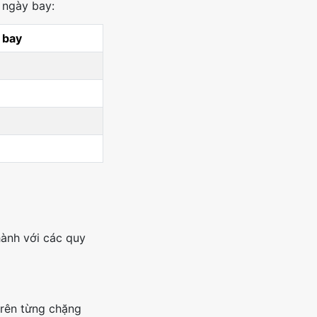
 ngày bay:
 bay
hành với các quy
trên từng chặng