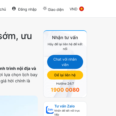
VND
 chủ
Đăng nhập
Giao diện
 sớm, ưu
Nhận tư vấn
Hãy để lại liên hệ để kết
nối
Chat với nhân
viên
h trình nội địa và
i lựa chọn lịch bay
Để lại liên hệ
giá hời chính là
Hotline 24/7
1900 0080
Tư vấn Zalo
Nhấn để kết nối trực
tiếp