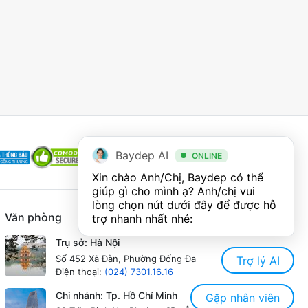
Baydep AI
ONLINE
Xin chào Anh/Chị, Baydep có thể 
giúp gì cho mình ạ? Anh/chị vui 
lòng chọn nút dưới đây để được hỗ 
Văn phòng
trợ nhanh nhất nhé:
Trụ sở: Hà Nội
Số 452 Xã Đàn, Phường Đống Đa
Trợ lý AI
Điện thoại:
(024) 7301.16.16
Chi nhánh: Tp. Hồ Chí Minh
Gặp nhân viên