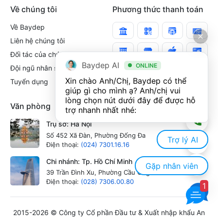
Về chúng tôi
Phương thức thanh toán
Về Baydep
Liên hệ chúng tôi
Đối tác của chúng tôi
Baydep AI
ONLINE
Đội ngũ nhân sự
Xin chào Anh/Chị, Baydep có thể 
Tuyển dụng
giúp gì cho mình ạ? Anh/chị vui 
lòng chọn nút dưới đây để được hỗ 
Văn phòng
trợ nhanh nhất nhé:
Trụ sở: Hà Nội
Số 452 Xã Đàn, Phường Đống Đa
Trợ lý AI
Điện thoại:
(024) 7301.16.16
Chi nhánh: Tp. Hồ Chí Minh
Gặp nhân viên
39 Trần Đình Xu, Phường Cầu Ông Lãnh
Điện thoại:
(028) 7306.00.80
1
2015-2026 © Công ty Cổ phần Đầu tư & Xuất nhập khẩu An