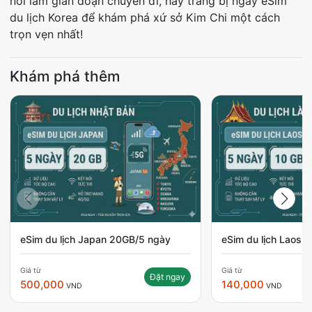
nối làm gián đoạn chuyến đi, hãy trang bị ngay eSim
du lịch Korea để khám phá xứ sở Kim Chi một cách
trọn vẹn nhất!
Khám phá thêm
eSim du lịch Japan 20GB/5 ngày
eSim du lịch Laos 
Giá từ
Giá từ
Đặt ngay
500,000
140,000
VND
VND