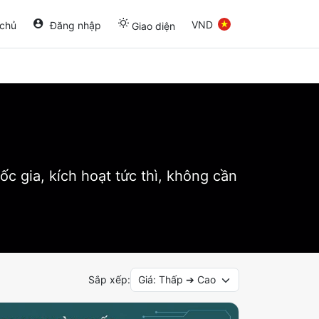
VND
 chủ
Đăng nhập
Giao diện
ốc gia, kích hoạt tức thì, không cần
Sắp xếp:
Giá: Thấp ➔ Cao