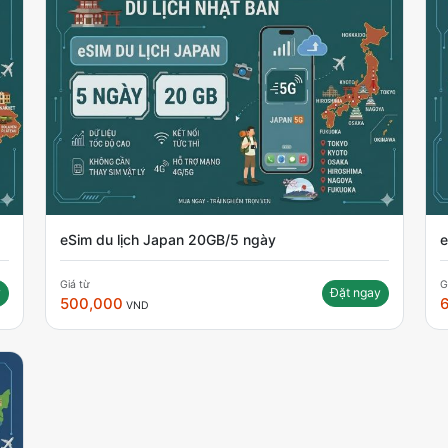
eSim du lịch Japan 20GB/5 ngày
e
Giá từ
G
y
Đặt ngay
500,000
VND