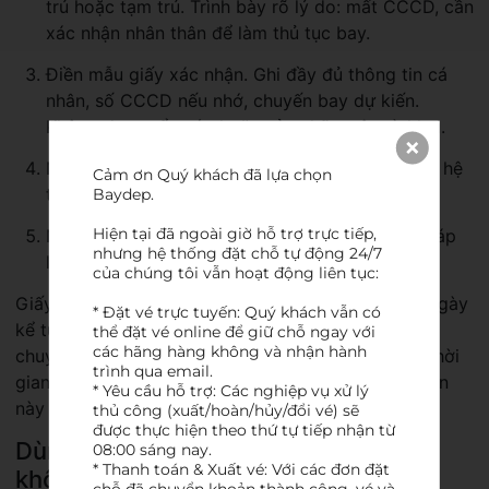
trú hoặc tạm trú. Trình bày rõ lý do: mất CCCD, cần
xác nhận nhân thân để làm thủ tục bay.
Điền mẫu giấy xác nhận. Ghi đầy đủ thông tin cá
nhân, số CCCD nếu nhớ, chuyến bay dự kiến.
Không được tẩy xóa hoặc sửa chữa trên tờ khai.
Nộp hồ sơ và chờ cán bộ tra cứu thông tin trên hệ
Cảm ơn Quý khách đã lựa chọn 
thống cơ sở dữ liệu quốc gia về dân cư.
Baydep.

Hiện tại đã ngoài giờ hỗ trợ trực tiếp, 
Nhận giấy xác nhận có dán ảnh và đóng dấu giáp
nhưng hệ thống đặt chỗ tự động 24/7 
lai. Kiểm tra kỹ thông tin trước khi rời đi.
của chúng tôi vẫn hoạt động liên tục:

Giấy xác nhận nhân thân chỉ có hiệu lực trong 30 ngày
* Đặt vé trực tuyến: Quý khách vẫn có 
kể từ ngày cấp. Nên làm trước ít nhất 1 ngày so với
thể đặt vé online để giữ chỗ ngay với 
các hãng hàng không và nhận hành 
chuyến bay để tránh rủi ro nếu công an cần thêm thời
trình qua email.

gian tra cứu. Khi ra sân bay, xuất trình giấy xác nhận
* Yêu cầu hỗ trợ: Các nghiệp vụ xử lý 
này cùng mã đặt chỗ vé máy bay khi check in.
thủ công (xuất/hoàn/hủy/đổi vé) sẽ 
được thực hiện theo thứ tự tiếp nhận từ 
Dùng VNeID thay CCCD có được
08:00 sáng nay.

* Thanh toán & Xuất vé: Với các đơn đặt 
không?
chỗ đã chuyển khoản thành công, vé và 