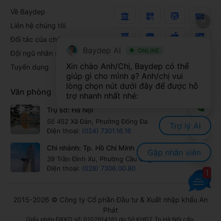
Về Baydep
Liên hệ chúng tôi
Đối tác của chúng tôi
Baydep AI
ONLINE
Đội ngũ nhân sự
Xin chào Anh/Chị, Baydep có thể 
Tuyển dụng
giúp gì cho mình ạ? Anh/chị vui 
lòng chọn nút dưới đây để được hỗ 
Văn phòng
trợ nhanh nhất nhé:
Trụ sở: Hà Nội
Số 452 Xã Đàn, Phường Đống Đa
Trợ lý AI
Điện thoại:
(024) 7301.16.16
Chi nhánh: Tp. Hồ Chí Minh
Gặp nhân viên
39 Trần Đình Xu, Phường Cầu Ông Lãnh
Điện thoại:
(028) 7306.00.80
1
2015-2026 © Công ty Cổ phần Đầu tư & Xuất nhập khẩu An
Phát
Giấy phép ĐKKD số: 0102914161 do Sở KHĐT Tp Hà Nội cấp.