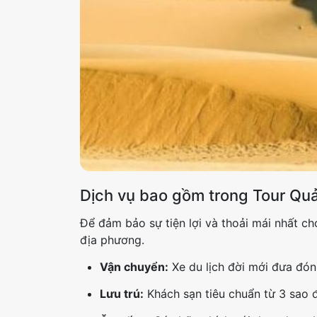
Dịch vụ bao gồm trong Tour Quả
Để đảm bảo sự tiện lợi và thoải mái nhất ch
địa phương.
Vận chuyển:
Xe du lịch đời mới đưa đón 
Lưu trú:
Khách sạn tiêu chuẩn từ 3 sao 