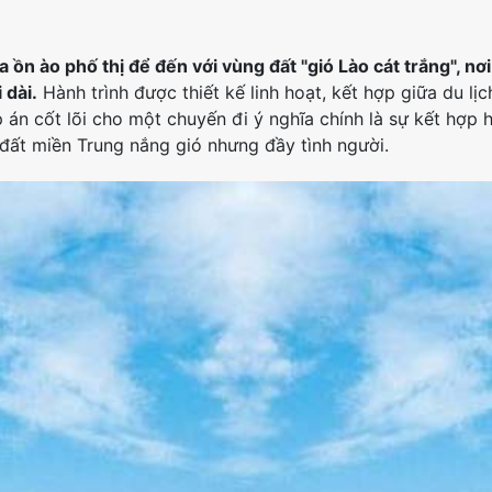
ồn ào phố thị để đến với vùng đất "gió Lào cát trắng", nơi
 dài.
Hành trình được thiết kế linh hoạt, kết hợp giữa du lị
án cốt lõi cho một chuyến đi ý nghĩa chính là sự kết hợp h
đất miền Trung nắng gió nhưng đầy tình người.