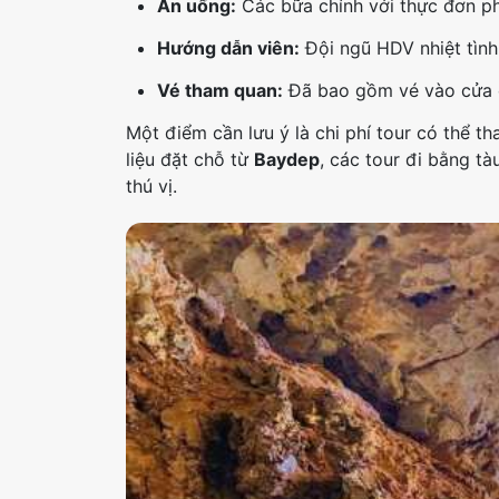
Ăn uống:
Các bữa chính với thực đơn pho
Hướng dẫn viên:
Đội ngũ HDV nhiệt tình,
Vé tham quan:
Đã bao gồm vé vào cửa c
Một điểm cần lưu ý là chi phí tour có thể t
liệu đặt chỗ từ
Baydep
, các tour đi bằng t
thú vị.