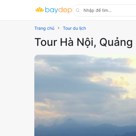
Trang chủ
Tour du lịch
Tour Hà Nội, Quảng