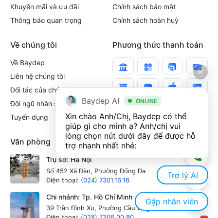
Khuyến mãi và ưu đãi
Chính sách bảo mật
Thông báo quan trọng
Chính sách hoàn huỷ
Về chúng tôi
Phương thức thanh toán
Về Baydep
Liên hệ chúng tôi
Đối tác của chúng tôi
Baydep AI
ONLINE
Đội ngũ nhân sự
Xin chào Anh/Chị, Baydep có thể 
Tuyển dụng
giúp gì cho mình ạ? Anh/chị vui 
lòng chọn nút dưới đây để được hỗ 
Văn phòng
trợ nhanh nhất nhé:
Trụ sở: Hà Nội
Số 452 Xã Đàn, Phường Đống Đa
Trợ lý AI
Điện thoại:
(024) 7301.16.16
Chi nhánh: Tp. Hồ Chí Minh
Gặp nhân viên
39 Trần Đình Xu, Phường Cầu Ông Lãnh
Điện thoại:
(028) 7306.00.80