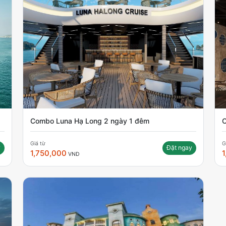
Combo Luna Hạ Long 2 ngày 1 đêm
C
Giá từ
G
y
Đặt ngay
1,750,000
1
VND