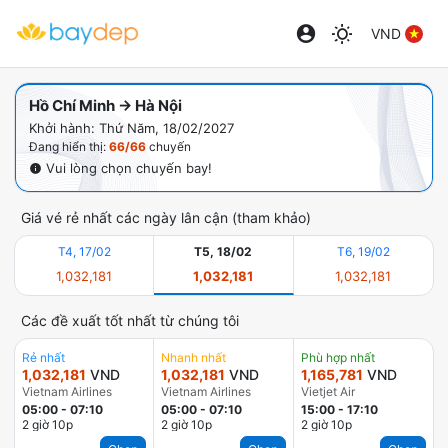
VND
Hồ Chí Minh → Hà Nội
Khởi hành: Thứ Năm, 18/02/2027
Đang hiển thị:
66/66
chuyến
Vui lòng chọn chuyến bay!
Giá vé rẻ nhất các ngày lân cận (tham khảo)
T4, 17/02
T5, 18/02
T6, 19/02
1,032,181
1,032,181
1,032,181
Các đề xuất tốt nhất từ chúng tôi
Rẻ nhất
Nhanh nhất
Phù hợp nhất
1,032,181
VND
1,032,181
VND
1,165,781
VND
Vietnam Airlines
Vietnam Airlines
Vietjet Air
05:00
-
07:10
05:00
-
07:10
15:00
-
17:10
2 giờ 10p
2 giờ 10p
2 giờ 10p