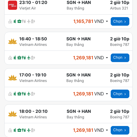
23:10
-
01:20
SGN
→
HAN
2 giờ 10p
Vietjet Air
Bay thẳng
Airbus 321
1,165,781
VND
Chọn
16:40
-
18:50
SGN
→
HAN
2 giờ 10p
Vietnam Airlines
Bay thẳng
Boeing 787
1,269,181
VND
Chọn
17:00
-
19:10
SGN
→
HAN
2 giờ 10p
Vietnam Airlines
Bay thẳng
Boeing 787
1,269,181
VND
Chọn
18:00
-
20:10
SGN
→
HAN
2 giờ 10p
Vietnam Airlines
Bay thẳng
Boeing 787
1,269,181
VND
Chọn