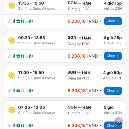
SGN
15:35
-
19:50
4 giờ 15p
HAN
Sun Phu Quoc Airways
Airbus 32N
Dừng tại
PQC
6,208,181
VND
Chọn
SGN
09:30
-
13:55
4 giờ 25p
HAN
Sun Phu Quoc Airways
Airbus 32Q
Dừng tại
PQC
6,208,181
VND
Chọn
SGN
11:00
-
15:50
4 giờ 50p
HAN
Sun Phu Quoc Airways
Airbus 32N
Dừng tại
PQC
6,208,181
VND
Chọn
SGN
07:05
-
12:05
5 giờ
HAN
Sun Phu Quoc Airways
Airbus 32N
Dừng tại
PQC
6,208,181
VND
Chọn