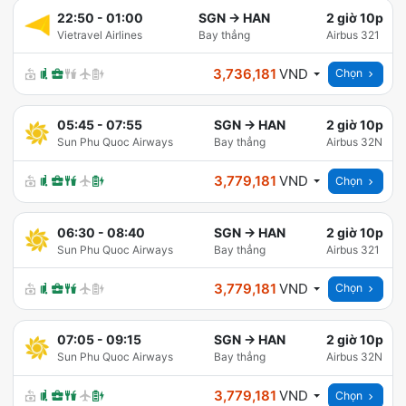
22:50
-
01:00
SGN
→
HAN
2 giờ 10p
Vietravel Airlines
Bay thẳng
Airbus 321
3,736,181
VND
Chọn
05:45
-
07:55
SGN
→
HAN
2 giờ 10p
Sun Phu Quoc Airways
Bay thẳng
Airbus 32N
3,779,181
VND
Chọn
06:30
-
08:40
SGN
→
HAN
2 giờ 10p
Sun Phu Quoc Airways
Bay thẳng
Airbus 321
3,779,181
VND
Chọn
07:05
-
09:15
SGN
→
HAN
2 giờ 10p
Sun Phu Quoc Airways
Bay thẳng
Airbus 32N
3,779,181
VND
Chọn