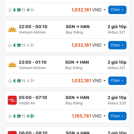
1,032,181
VND
Chọn
22:00
-
00:10
SGN
→
HAN
2 giờ 10p
Vietnam Airlines
Bay thẳng
Airbus 321
1,032,181
VND
Chọn
23:00
-
01:10
SGN
→
HAN
2 giờ 10p
Vietnam Airlines
Bay thẳng
Airbus 321
1,032,181
VND
Chọn
05:00
-
07:10
SGN
→
HAN
2 giờ 10p
Vietjet Air
Bay thẳng
Airbus 330
1,165,781
VND
Chọn
06:00
-
08:10
SGN
→
HAN
2 giờ 10p