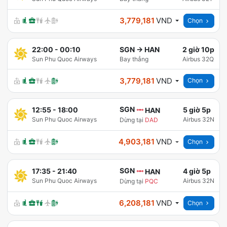
3,779,181
VND
Chọn
22:00
-
00:10
SGN
→
HAN
2 giờ 10p
Sun Phu Quoc Airways
Bay thẳng
Airbus 32Q
3,779,181
VND
Chọn
SGN
12:55
-
18:00
5 giờ 5p
HAN
Sun Phu Quoc Airways
Airbus 32N
Dừng tại
DAD
4,903,181
VND
Chọn
SGN
17:35
-
21:40
4 giờ 5p
HAN
Sun Phu Quoc Airways
Airbus 32N
Dừng tại
PQC
6,208,181
VND
Chọn