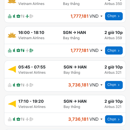
Vietnam Airlines
Bay thẳng
Airbus 350
1,777,181
VND
Chọn
16:00
-
18:10
SGN
→
HAN
2 giờ 10p
Vietnam Airlines
Bay thẳng
Airbus 359
1,777,181
VND
Chọn
05:45
-
07:55
SGN
→
HAN
2 giờ 10p
Vietravel Airlines
Bay thẳng
Airbus 321
3,736,181
VND
Chọn
17:10
-
19:20
SGN
→
HAN
2 giờ 10p
Vietravel Airlines
Bay thẳng
Airbus 321
3,736,181
VND
Chọn