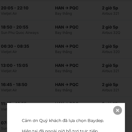
20:05
-
22:10
HAN
→
PQC
2 giờ 5p
Vietjet Air
Bay thẳng
Airbus 321
18:50
-
20:55
HAN
→
PQC
2 giờ 5p
Sun Phu Quoc Airways
Bay thẳng
Airbus 32Q
06:30
-
08:35
HAN
→
PQC
2 giờ 5p
Vietjet Air
Bay thẳng
Airbus 320
13:00
-
15:05
HAN
→
PQC
2 giờ 5p
Vietjet Air
Bay thẳng
Airbus 321
16:45
-
18:50
HAN
→
PQC
2 giờ 5p
Vietjet Air
Bay thẳng
Airbus 321
11:45
-
13:55
HAN
→
PQC
2 giờ 10p
Vietjet Air
Bay thẳng
Airbus 320
Cảm ơn Quý khách đã lựa chọn Baydep.

07:15
-
09:20
HAN
→
PQC
2 giờ 5p
Sun Phu Quoc Airways
Bay thẳng
Airbus 32Q
Hiện tại đã ngoài giờ hỗ trợ trực tiếp, 