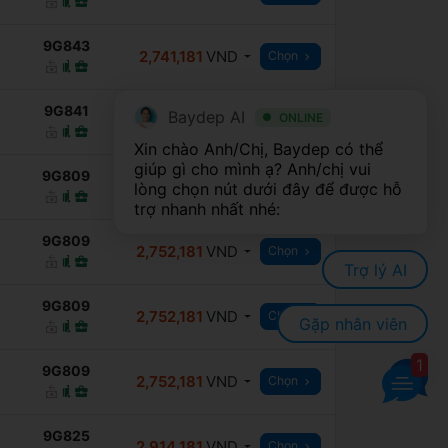
9G843
2,741,181
VND
Chọn
9G841
Baydep AI
ONLINE
2,741,181
VND
Chọn
Xin chào Anh/Chị, Baydep có thể 
giúp gì cho mình ạ? Anh/chị vui 
9G809
2,752,181
VND
Chọn
lòng chọn nút dưới đây để được hỗ 
trợ nhanh nhất nhé:
9G809
2,752,181
VND
Chọn
Trợ lý AI
9G809
2,752,181
VND
Chọn
Gặp nhân viên
1
9G809
2,752,181
VND
Chọn
9G825
2,914,181
VND
Chọn