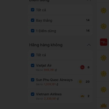
Tất cả
Bay thẳng
14
1 Điểm dừng
14
Hãng hàng không
Tất cả
Vietjet Air
6
949,781
₫
Giá từ:
Sun Phu Quoc Airways
20
1,209,181
₫
Giá từ:
Vietnam Airlines
2
2,339,181
₫
Giá từ: