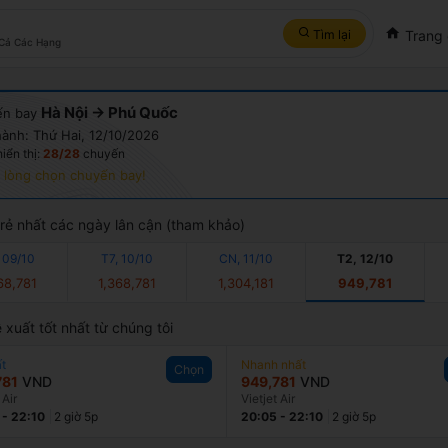
Tìm lại
Trang
Cả Các Hạng
Hà Nội → Phú Quốc
ến bay
hành: Thứ Hai, 12/10/2026
iển thị:
28/28
chuyến
 lòng chọn chuyến bay!
 rẻ nhất các ngày lân cận (tham khảo)
 09/10
T7, 10/10
CN, 11/10
T2, 12/10
68,781
1,368,781
1,304,181
949,781
 xuất tốt nhất từ chúng tôi
t
Nhanh nhất
Chọn
781
VND
949,781
VND
 Air
Vietjet Air
-
22:10
2 giờ 5p
20:05
-
22:10
2 giờ 5p