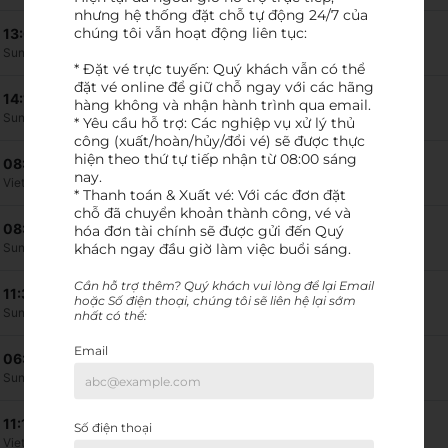
nhưng hệ thống đặt chỗ tự động 24/7 của 
chúng tôi vẫn hoạt động liên tục:

13:00
-
15:05
HAN
→
PQC
2 giờ 5p
Sun Phu Quoc Airways
Bay thẳng
Airbus 32Q
* Đặt vé trực tuyến: Quý khách vẫn có thể 
đặt vé online để giữ chỗ ngay với các hãng 
14:15
-
16:20
HAN
→
PQC
2 giờ 5p
hàng không và nhận hành trình qua email.

Sun Phu Quoc Airways
Bay thẳng
Airbus 32Q
* Yêu cầu hỗ trợ: Các nghiệp vụ xử lý thủ 
công (xuất/hoàn/hủy/đổi vé) sẽ được thực 
hiện theo thứ tự tiếp nhận từ 08:00 sáng 
08:45
-
10:50
HAN
→
PQC
2 giờ 5p
nay.

Vietjet Air
Bay thẳng
Airbus 321
* Thanh toán & Xuất vé: Với các đơn đặt 
chỗ đã chuyển khoản thành công, vé và 
08:10
-
10:15
HAN
→
PQC
2 giờ 5p
hóa đơn tài chính sẽ được gửi đến Quý 
khách ngay đầu giờ làm việc buổi sáng.
Sun Phu Quoc Airways
Bay thẳng
Airbus 32Q
Cần hỗ trợ thêm? Quý khách vui lòng để lại Email 
11:35
-
13:40
HAN
→
PQC
2 giờ 5p
hoặc Số điện thoại, chúng tôi sẽ liên hệ lại sớm 
Sun Phu Quoc Airways
Bay thẳng
Airbus 32Q
nhất có thể:
Email
HAN
06:15
-
10:45
4 giờ 30p
PQC
Sun Phu Quoc Airways
Airbus 32N
Dừng tại
DAD
11:10
-
13:20
HAN
→
PQC
2 giờ 10p
Số điện thoại
Vietnam Airlines
Bay thẳng
Airbus 321