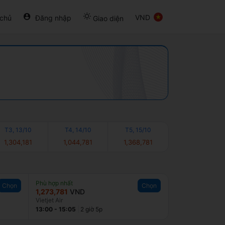
VND
 chủ
Đăng nhập
Giao diện
T3, 13/10
T4, 14/10
T5, 15/10
1,304,181
1,044,781
1,368,781
Phù hợp nhất
Chọn
Chọn
1,273,781
VND
Vietjet Air
13:00
-
15:05
2 giờ 5p