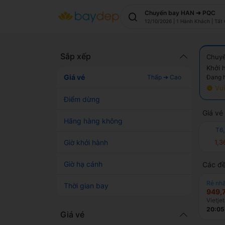
Chuyến bay
HAN ➜ PQC
12/10/2026 | 1 Hành Khách | Tất 
Sắp xếp
Chuy
Khởi 
Giá vé
Đang h
Thấp ➔ Cao
Vui
Điểm dừng
Giá vé
Hãng hàng không
T6,
Giờ khởi hành
1,3
Giờ hạ cánh
Các đề
Rẻ nhấ
Thời gian bay
949,
Vietjet
20:05
Giá vé