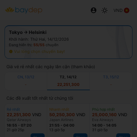
VND
Tokyo → Helsinki
Khởi hành: Thứ Hai, 14/12/2026
Đang hiển thị:
55/55
chuyến
Vui lòng chọn chuyến bay!
Giá vé rẻ nhất các ngày lân cận (tham khảo)
CN, 13/12
T2, 14/12
T3, 15/12
-
22,251,300
-
Các đề xuất tốt nhất từ chúng tôi
Rẻ nhất
Nhanh nhất
Phù hợp nhất
22,251,300
VND
50,250,300
VND
25,000,160
VND
Qatar Airways
Japan Airlines
Eva Airways
16:55
-
07:20
21:55
-
04:00
14:00
-
14:05
21 giờ 25p
13 giờ 5p
31 giờ 5p