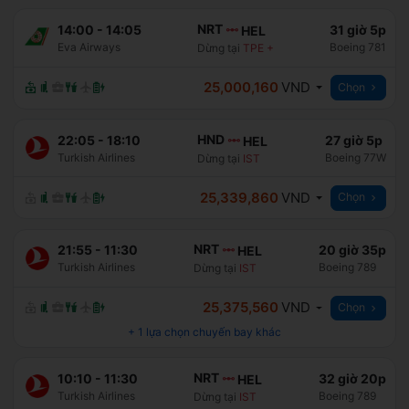
NRT
14:00
-
14:05
31 giờ 5p
HEL
Eva Airways
Boeing 781
Dừng tại
TPE
+
25,000,160
VND
Chọn
HND
22:05
-
18:10
27 giờ 5p
HEL
Turkish Airlines
Boeing 77W
Dừng tại
IST
25,339,860
VND
Chọn
NRT
21:55
-
11:30
20 giờ 35p
HEL
Turkish Airlines
Boeing 789
Dừng tại
IST
25,375,560
VND
Chọn
+
1
lựa chọn chuyến bay khác
NRT
10:10
-
11:30
32 giờ 20p
HEL
Turkish Airlines
Boeing 789
Dừng tại
IST