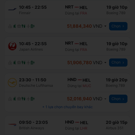
NRT
10:45
-
22:55
19 giờ 10p
HEL
Finnair
Boeing 789
Dừng tại
FRA
51,884,340
VND
Chọn
NRT
10:45
-
22:55
19 giờ 10p
HEL
Japan Airlines
Boeing 789
Dừng tại
FRA
51,906,780
VND
Chọn
HND
23:30
-
11:50
19 giờ 20p
HEL
Deutsche Lufthansa
Boeing 789
Dừng tại
MUC
52,016,940
VND
Chọn
+
1
lựa chọn chuyến bay khác
HND
09:50
-
23:05
20 giờ 15p
HEL
British Airways
Airbus 351
Dừng tại
LHR