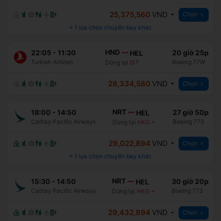
25,375,560
VND
Chọn
+
1
lựa chọn chuyến bay khác
HND
22:05
-
11:30
20 giờ 25p
HEL
Turkish Airlines
Boeing 77W
Dừng tại
IST
28,334,580
VND
Chọn
NRT
18:00
-
14:50
27 giờ 50p
HEL
Cathay Pacific Airways
Boeing 773
Dừng tại
HKG
+
29,022,894
VND
Chọn
+
1
lựa chọn chuyến bay khác
NRT
15:30
-
14:50
30 giờ 20p
HEL
Cathay Pacific Airways
Boeing 773
Dừng tại
HKG
+
29,432,894
VND
Chọn