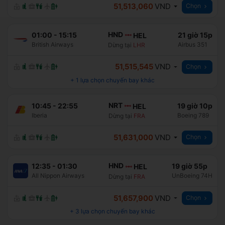
51,513,060
VND
Chọn
HND
01:00
-
15:15
21 giờ 15p
HEL
British Airways
Airbus 351
Dừng tại
LHR
51,515,545
VND
Chọn
+
1
lựa chọn chuyến bay khác
NRT
10:45
-
22:55
19 giờ 10p
HEL
Iberia
Boeing 789
Dừng tại
FRA
51,631,000
VND
Chọn
HND
12:35
-
01:30
19 giờ 55p
HEL
All Nippon Airways
UnBoeing 74H
Dừng tại
FRA
51,657,900
VND
Chọn
+
3
lựa chọn chuyến bay khác