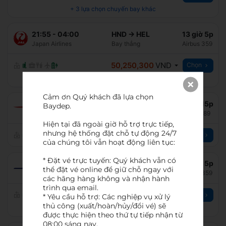
+
3
lựa chọn chuyến bay khác
21:55
-
04:00
HND
→
HEL
13 giờ 5p
Japan Airlines
Bay thẳng
Airbus 359
50,250,300
VND
Chọn
+
1
lựa chọn chuyến bay khác
Cảm ơn Quý khách đã lựa chọn 
08:25
-
14:40
HND
→
HEL
13 giờ 15p
Baydep.

British Airways
Bay thẳng
Boeing 789
Hiện tại đã ngoài giờ hỗ trợ trực tiếp, 
nhưng hệ thống đặt chỗ tự động 24/7 
50,434,386
VND
Chọn
của chúng tôi vẫn hoạt động liên tục:

* Đặt vé trực tuyến: Quý khách vẫn có 
21:55
-
04:00
HND
→
HEL
13 giờ 5p
thể đặt vé online để giữ chỗ ngay với 
Finnair
Bay thẳng
Airbus 359
các hãng hàng không và nhận hành 
trình qua email.

50,621,580
VND
Chọn
* Yêu cầu hỗ trợ: Các nghiệp vụ xử lý 
thủ công (xuất/hoàn/hủy/đổi vé) sẽ 
+
1
lựa chọn chuyến bay khác
được thực hiện theo thứ tự tiếp nhận từ 
08:00 sáng nay.
