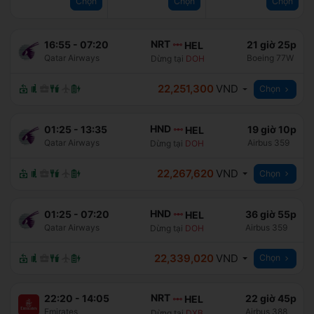
Chọn
Chọn
Chọn
NRT
16:55
-
07:20
21 giờ 25p
HEL
Qatar Airways
Boeing 77W
Dừng tại
DOH
22,251,300
VND
Chọn
HND
01:25
-
13:35
19 giờ 10p
HEL
Qatar Airways
Airbus 359
Dừng tại
DOH
22,267,620
VND
Chọn
HND
01:25
-
07:20
36 giờ 55p
HEL
Qatar Airways
Airbus 359
Dừng tại
DOH
22,339,020
VND
Chọn
NRT
22:20
-
14:05
22 giờ 45p
HEL
Emirates
Airbus 388
Dừng tại
DXB