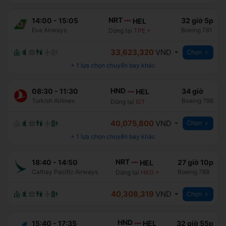
NRT
14:00
-
15:05
32 giờ 5p
HEL
Eva Airways
Boeing 781
Dừng tại
TPE
+
33,623,320
VND
Chọn
+
1
lựa chọn chuyến bay khác
HND
08:30
-
11:30
34 giờ
HEL
Turkish Airlines
Boeing 788
Dừng tại
IST
40,075,800
VND
Chọn
+
1
lựa chọn chuyến bay khác
NRT
18:40
-
14:50
27 giờ 10p
HEL
Cathay Pacific Airways
Boeing 788
Dừng tại
HKG
+
40,308,319
VND
Chọn
HND
15:40
-
17:35
32 giờ 55p
HEL