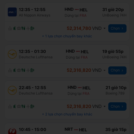
HND
12:35
-
12:55
31 giờ 20p
HEL
All Nippon Airways
UnBoeing 74H
Dừng tại
FRA
52,314,780
VND
Chọn
+
1
lựa chọn chuyến bay khác
HND
12:35
-
01:30
19 giờ 55p
HEL
Deutsche Lufthansa
UnBoeing 74H
Dừng tại
FRA
52,316,820
VND
Chọn
HND
22:45
-
12:55
21 giờ 10p
HEL
Deutsche Lufthansa
Boeing 789
Dừng tại
FRA
52,316,820
VND
Chọn
+
2
lựa chọn chuyến bay khác
NRT
10:45
-
15:00
35 giờ 15p
HEL