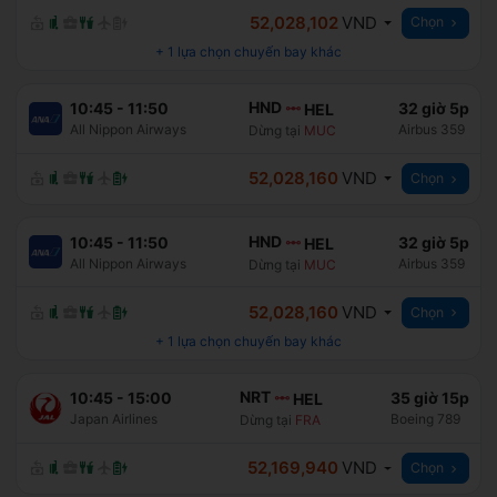
52,028,102
VND
Chọn
+
1
lựa chọn chuyến bay khác
HND
10:45
-
11:50
32 giờ 5p
HEL
All Nippon Airways
Airbus 359
Dừng tại
MUC
52,028,160
VND
Chọn
HND
10:45
-
11:50
32 giờ 5p
HEL
All Nippon Airways
Airbus 359
Dừng tại
MUC
52,028,160
VND
Chọn
+
1
lựa chọn chuyến bay khác
NRT
10:45
-
15:00
35 giờ 15p
HEL
Japan Airlines
Boeing 789
Dừng tại
FRA
52,169,940
VND
Chọn