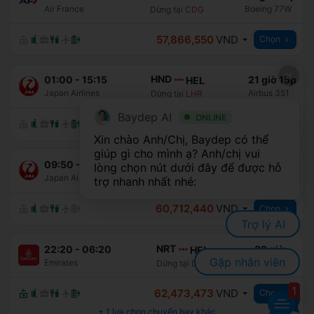
Air France
Boeing 77W
Dừng tại
CDG
57,866,550
VND
Chọn
HND
01:00
-
15:15
21 giờ 15p
HEL
Japan Airlines
Airbus 351
Dừng tại
LHR
Baydep AI
ONLINE
60,198,360
VND
Chọn
Xin chào Anh/Chị, Baydep có thể 
giúp gì cho mình ạ? Anh/chị vui 
HND
09:50
-
23:05
20 giờ 15p
HEL
lòng chọn nút dưới đây để được hỗ 
Japan Airlines
Airbus 351
Dừng tại
LHR
trợ nhanh nhất nhé:
60,712,440
VND
Chọn
Trợ lý AI
NRT
22:20
-
06:20
39 giờ
HEL
Gặp nhân viên
Emirates
Airbus 388
Dừng tại
DXB
1
62,473,473
VND
Chọn
+
1
lựa chọn chuyến bay khác