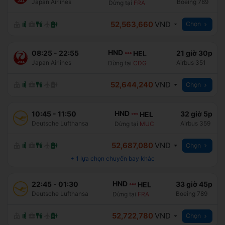
Japan Airlines
Boeing 789
Dừng tại
FRA
52,563,660
VND
Chọn
HND
08:25
-
22:55
21 giờ 30p
HEL
Japan Airlines
Airbus 351
Dừng tại
CDG
52,644,240
VND
Chọn
HND
10:45
-
11:50
32 giờ 5p
HEL
Deutsche Lufthansa
Airbus 359
Dừng tại
MUC
52,687,080
VND
Chọn
+
1
lựa chọn chuyến bay khác
HND
22:45
-
01:30
33 giờ 45p
HEL
Deutsche Lufthansa
Boeing 789
Dừng tại
FRA
52,722,780
VND
Chọn