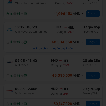
China Southern Airlines
Airbus 333
Dừng tại
PKX
41,096,153
VND
Chọn
NRT
13:35
-
00:20
17 giờ 45p
HEL
Klm Royal Dutch Airlines
Boeing 772
Dừng tại
AMS
48,334,650
VND
Chọn
+
1
lựa chọn chuyến bay khác
HND
09:05
-
16:40
38 giờ 35p
HEL
Air France
Airbus 359
Dừng tại
CDG
48,395,550
VND
Chọn
HND
09:35
-
23:05
20 giờ 30p
HEL
British Airways
Boeing 789
Dừng tại
LHR
50,147,028
VND
Chọn