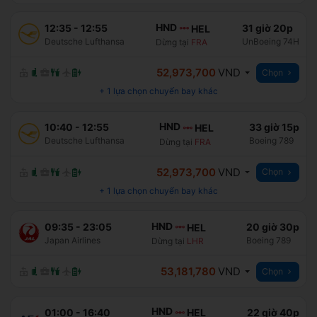
HND
12:35
-
12:55
31 giờ 20p
HEL
Deutsche Lufthansa
UnBoeing 74H
Dừng tại
FRA
52,973,700
VND
Chọn
+
1
lựa chọn chuyến bay khác
HND
10:40
-
12:55
33 giờ 15p
HEL
Deutsche Lufthansa
Boeing 789
Dừng tại
FRA
52,973,700
VND
Chọn
+
1
lựa chọn chuyến bay khác
HND
09:35
-
23:05
20 giờ 30p
HEL
Japan Airlines
Boeing 789
Dừng tại
LHR
53,181,780
VND
Chọn
HND
01:00
-
16:40
22 giờ 40p
HEL