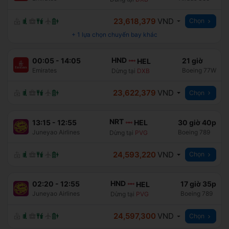
23,618,379
VND
Chọn
+
1
lựa chọn chuyến bay khác
HND
00:05
-
14:05
21 giờ
HEL
Emirates
Boeing 77W
Dừng tại
DXB
23,622,379
VND
Chọn
NRT
13:15
-
12:55
30 giờ 40p
HEL
Juneyao Airlines
Boeing 789
Dừng tại
PVG
24,593,220
VND
Chọn
HND
02:20
-
12:55
17 giờ 35p
HEL
Juneyao Airlines
Boeing 789
Dừng tại
PVG
24,597,300
VND
Chọn