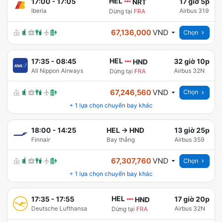
HEL
17:00
-
17:05
17 giờ 5p
NRT
Iberia
Airbus 319
Dừng tại
FRA
67,136,000
VND
Chọn
HEL
17:35
-
08:45
32 giờ 10p
HND
All Nippon Airways
Airbus 32N
Dừng tại
FRA
67,246,560
VND
Chọn
+
1
lựa chọn chuyến bay khác
18:00
-
14:25
HEL
→
HND
13 giờ 25p
Finnair
Bay thẳng
Airbus 359
67,307,760
VND
Chọn
+
1
lựa chọn chuyến bay khác
HEL
17:35
-
17:55
17 giờ 20p
HND
Deutsche Lufthansa
Airbus 32N
Dừng tại
FRA