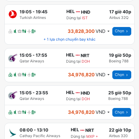
HEL
19:05
-
19:45
17 giờ 40p
HND
Turkish Airlines
Airbus 32Q
Dừng tại
IST
33,828,300
VND
Chọn
+
1
lựa chọn chuyến bay khác
HEL
15:05
-
17:55
19 giờ 50p
NRT
Qatar Airways
Boeing 788
Dừng tại
DOH
34,976,820
VND
Chọn
HEL
15:05
-
23:55
25 giờ 50p
HND
Qatar Airways
Boeing 788
Dừng tại
DOH
34,976,820
VND
Chọn
HEL
08:00
-
13:10
22 giờ 10p
NRT
Cathay Pacific Airways
Airbus 320
Dừng tại
MXP
+