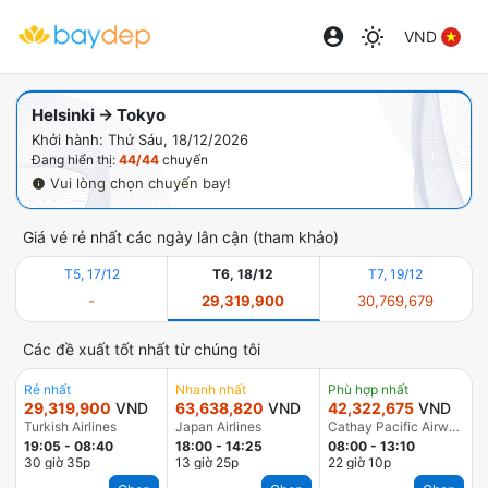
VND
Helsinki → Tokyo
Khởi hành: Thứ Sáu, 18/12/2026
Đang hiển thị:
44/44
chuyến
Vui lòng chọn chuyến bay!
Giá vé rẻ nhất các ngày lân cận (tham khảo)
T5, 17/12
T6, 18/12
T7, 19/12
-
29,319,900
30,769,679
Các đề xuất tốt nhất từ chúng tôi
Rẻ nhất
Nhanh nhất
Phù hợp nhất
29,319,900
VND
63,638,820
VND
42,322,675
VND
Turkish Airlines
Japan Airlines
Cathay Pacific Airways
19:05
-
08:40
18:00
-
14:25
08:00
-
13:10
30 giờ 35p
13 giờ 25p
22 giờ 10p