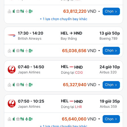
63,812,220
VND
Chọn
+
1
lựa chọn chuyến bay khác
17:30
-
14:20
HEL
→
HND
13 giờ 50p
British Airways
Bay thẳng
Boeing 789
65,036,656
VND
Chọn
HEL
07:40
-
14:50
24 giờ 10p
HND
Japan Airlines
Airbus 320
Dừng tại
CDG
65,327,940
VND
Chọn
HEL
07:50
-
10:25
19 giờ 35p
HND
Japan Airlines
Airbus 359
Dừng tại
LHR
65,640,060
VND
Chọn
+
1
lựa chọn chuyến bay khác