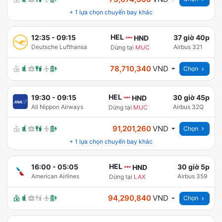
+
1
lựa chọn chuyến bay khác
HEL
12:35
-
09:15
37 giờ 40p
HND
Deutsche Lufthansa
Airbus 321
Dừng tại
MUC
78,710,340
VND
Chọn
HEL
19:30
-
09:15
30 giờ 45p
HND
All Nippon Airways
Airbus 32Q
Dừng tại
MUC
91,201,260
VND
Chọn
+
1
lựa chọn chuyến bay khác
HEL
16:00
-
05:05
30 giờ 5p
HND
American Airlines
Airbus 359
Dừng tại
LAX
94,290,840
VND
Chọn