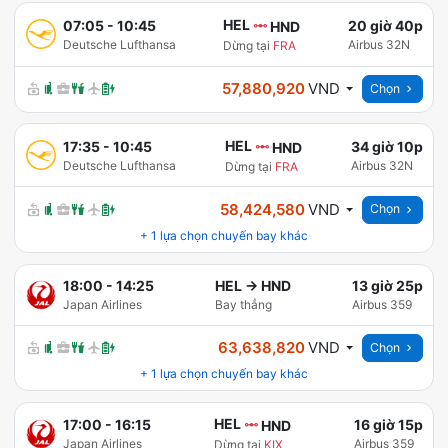
HEL
07:05
-
10:45
20 giờ 40p
HND
Deutsche Lufthansa
Airbus 32N
Dừng tại
FRA
57,880,920
VND
Chọn
HEL
17:35
-
10:45
34 giờ 10p
HND
Deutsche Lufthansa
Airbus 32N
Dừng tại
FRA
58,424,580
VND
Chọn
+
1
lựa chọn chuyến bay khác
18:00
-
14:25
HEL
→
HND
13 giờ 25p
Japan Airlines
Bay thẳng
Airbus 359
63,638,820
VND
Chọn
+
1
lựa chọn chuyến bay khác
HEL
17:00
-
16:15
16 giờ 15p
HND
Japan Airlines
Airbus 359
Dừng tại
KIX