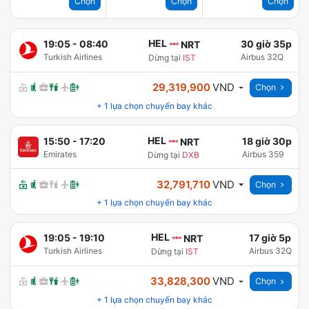
Chọn
Chọn
Chọn
HEL
19:05
-
08:40
30 giờ 35p
NRT
Turkish Airlines
Airbus 32Q
Dừng tại
IST
29,319,900
VND
Chọn
+
1
lựa chọn chuyến bay khác
HEL
15:50
-
17:20
18 giờ 30p
NRT
Emirates
Airbus 359
Dừng tại
DXB
32,791,710
VND
Chọn
+
1
lựa chọn chuyến bay khác
HEL
19:05
-
19:10
17 giờ 5p
NRT
Turkish Airlines
Airbus 32Q
Dừng tại
IST
33,828,300
VND
Chọn
+
1
lựa chọn chuyến bay khác