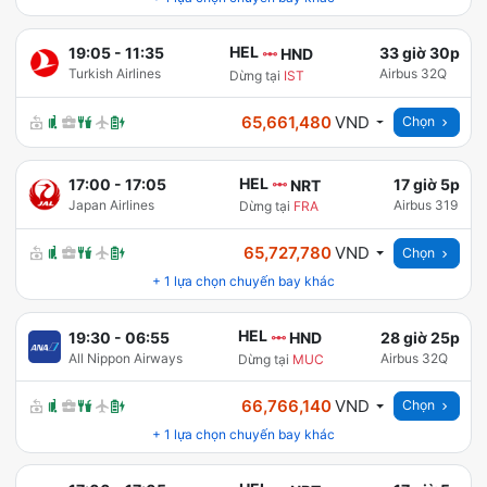
HEL
19:05
-
11:35
33 giờ 30p
HND
Turkish Airlines
Airbus 32Q
Dừng tại
IST
65,661,480
VND
Chọn
HEL
17:00
-
17:05
17 giờ 5p
NRT
Japan Airlines
Airbus 319
Dừng tại
FRA
65,727,780
VND
Chọn
+
1
lựa chọn chuyến bay khác
HEL
19:30
-
06:55
28 giờ 25p
HND
All Nippon Airways
Airbus 32Q
Dừng tại
MUC
66,766,140
VND
Chọn
+
1
lựa chọn chuyến bay khác