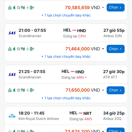
70,585,659
VND
Chọn
+
1
lựa chọn chuyến bay khác
HEL
21:00
-
07:55
27 giờ 55p
HND
Scandinavian
Airbus 32N
Dừng tại
CPH
71,464,000
VND
Chọn
+
1
lựa chọn chuyến bay khác
HEL
21:25
-
07:55
27 giờ 30p
HND
Scandinavian
ATR AT7
Dừng tại
ARN
+
71,650,000
VND
Chọn
+
1
lựa chọn chuyến bay khác
HEL
18:20
-
11:45
34 giờ 25p
NRT
Klm Royal Dutch Airlines
Airbus 32Q
Dừng tại
AMS
73,674,300
VND
Chọn