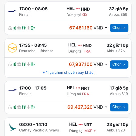
HEL
17:00
-
08:05
32 giờ 5p
HND
Finnair
Airbus 359
Dừng tại
KIX
67,481,160
VND
Chọn
HEL
17:35
-
08:45
32 giờ 10p
HND
Deutsche Lufthansa
Airbus 32N
Dừng tại
FRA
67,937,100
VND
Chọn
+
1
lựa chọn chuyến bay khác
HEL
17:00
-
17:05
17 giờ 5p
NRT
Finnair
Airbus 319
Dừng tại
FRA
69,427,320
VND
Chọn
HEL
08:00
-
14:10
23 giờ 10p
NRT
Cathay Pacific Airways
Airbus 320
Dừng tại
MXP
+