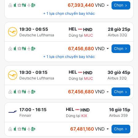
67,393,440
VND
Chọn
+
1
lựa chọn chuyến bay khác
HEL
19:30
-
06:55
28 giờ 25p
HND
Deutsche Lufthansa
Airbus 32Q
Dừng tại
MUC
67,456,680
VND
Chọn
+
1
lựa chọn chuyến bay khác
HEL
19:30
-
09:15
30 giờ 45p
HND
Deutsche Lufthansa
Airbus 32Q
Dừng tại
MUC
67,456,680
VND
Chọn
HEL
17:00
-
16:15
16 giờ 15p
HND
Finnair
Airbus 359
Dừng tại
KIX
67,481,160
VND
Chọn