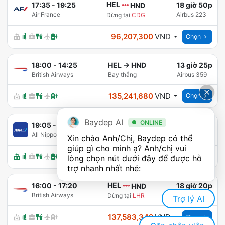
HEL
17:35
-
19:25
18 giờ 50p
HND
Air France
Airbus 223
Dừng tại
CDG
96,207,300
VND
Chọn
18:00
-
14:25
HEL
→
HND
13 giờ 25p
British Airways
Bay thẳng
Airbus 359
135,241,680
VND
Chọn
Baydep AI
ONLINE
HEL
19:05
-
11:35
33 giờ 30p
HND
All Nippon Airways
Airbus 32Q
Dừng tại
IST
Xin chào Anh/Chị, Baydep có thể 
giúp gì cho mình ạ? Anh/chị vui 
137,530,680
VND
Chọn
lòng chọn nút dưới đây để được hỗ 
trợ nhanh nhất nhé:
HEL
16:00
-
17:20
18 giờ 20p
HND
British Airways
Airbus 32B
Dừng tại
LHR
Trợ lý AI
137,583,342
VND
Chọn