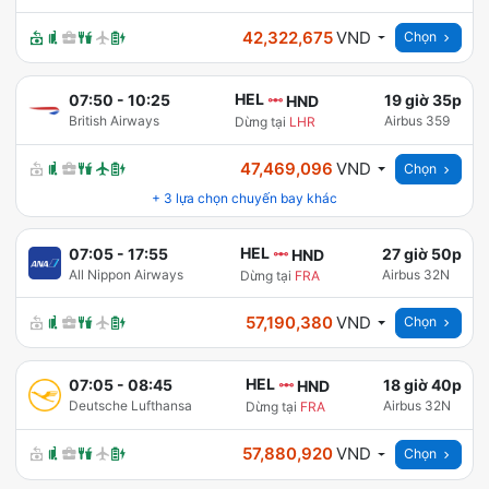
42,322,675
VND
Chọn
HEL
07:50
-
10:25
19 giờ 35p
HND
British Airways
Airbus 359
Dừng tại
LHR
47,469,096
VND
Chọn
+
3
lựa chọn chuyến bay khác
HEL
07:05
-
17:55
27 giờ 50p
HND
All Nippon Airways
Airbus 32N
Dừng tại
FRA
57,190,380
VND
Chọn
HEL
07:05
-
08:45
18 giờ 40p
HND
Deutsche Lufthansa
Airbus 32N
Dừng tại
FRA
57,880,920
VND
Chọn