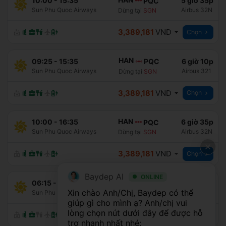
10:00
-
15:35
5 giờ 35p
PQC
Sun Phu Quoc Airways
Airbus 32N
Dừng tại
SGN
3,389,181
VND
Chọn
HAN
09:25
-
15:35
6 giờ 10p
PQC
Sun Phu Quoc Airways
Airbus 321
Dừng tại
SGN
3,389,181
VND
Chọn
HAN
10:00
-
16:35
6 giờ 35p
PQC
Sun Phu Quoc Airways
Airbus 32N
Dừng tại
SGN
3,389,181
VND
Chọn
Baydep AI
ONLINE
HAN
06:15
-
10:50
4 giờ 35p
PQC
Xin chào Anh/Chị, Baydep có thể 
Sun Phu Quoc Airways
Airbus 32Q
Dừng tại
DAD
giúp gì cho mình ạ? Anh/chị vui 
lòng chọn nút dưới đây để được hỗ 
3,595,181
VND
Chọn
trợ nhanh nhất nhé: