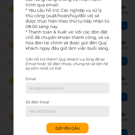
trình qua email.

13:05
-
15:10
HAN
→
PQC
2 giờ 5p
* Yêu cầu hỗ trợ: Các nghiệp vụ xử lý 
Sun Phu Quoc Airways
Bay thẳng
Airbus 32Q
thủ công (xuất/hoàn/hủy/đổi vé) sẽ 
được thực hiện theo thứ tự tiếp nhận từ 
2,203,181
VND
Chọn
08:00 sáng nay.

* Thanh toán & Xuất vé: Với các đơn đặt 
chỗ đã chuyển khoản thành công, vé và 
hóa đơn tài chính sẽ được gửi đến Quý 
09:05
-
11:10
HAN
→
PQC
2 giờ 5p
khách ngay đầu giờ làm việc buổi sáng.
Sun Phu Quoc Airways
Bay thẳng
Airbus 32N
Cần hỗ trợ thêm? Quý khách vui lòng để lại 
2,483,181
VND
Chọn
Email hoặc Số điện thoại, chúng tôi sẽ liên hệ 
lại sớm nhất có thể:
11:00
-
13:05
HAN
→
PQC
2 giờ 5p
Email
Sun Phu Quoc Airways
Bay thẳng
Airbus 32N
2,483,181
VND
Chọn
Số điện thoại
HAN
05:25
-
10:30
5 giờ 5p
PQC
Sun Phu Quoc Airways
Airbus 32N
Dừng tại
SGN
GỬI YÊU CẦU
3,152,181
VND
Chọn