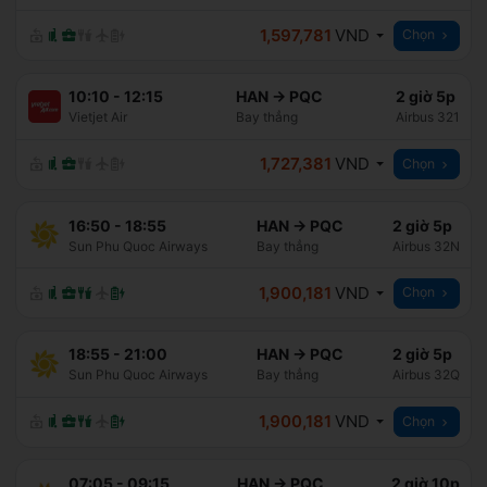
1,597,781
VND
Chọn
10:10
-
12:15
HAN
→
PQC
2 giờ 5p
Vietjet Air
Bay thẳng
Airbus 321
1,727,381
VND
Chọn
16:50
-
18:55
HAN
→
PQC
2 giờ 5p
Sun Phu Quoc Airways
Bay thẳng
Airbus 32N
1,900,181
VND
Chọn
18:55
-
21:00
HAN
→
PQC
2 giờ 5p
Sun Phu Quoc Airways
Bay thẳng
Airbus 32Q
1,900,181
VND
Chọn
07:05
-
09:15
HAN
→
PQC
2 giờ 10p