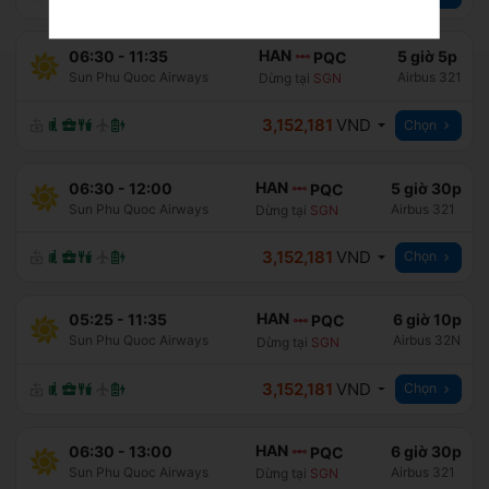
HAN
06:30
-
11:35
5 giờ 5p
PQC
Sun Phu Quoc Airways
Airbus 321
Dừng tại
SGN
3,152,181
VND
Chọn
HAN
06:30
-
12:00
5 giờ 30p
PQC
Sun Phu Quoc Airways
Airbus 321
Dừng tại
SGN
3,152,181
VND
Chọn
HAN
05:25
-
11:35
6 giờ 10p
PQC
Sun Phu Quoc Airways
Airbus 32N
Dừng tại
SGN
3,152,181
VND
Chọn
HAN
06:30
-
13:00
6 giờ 30p
PQC
Sun Phu Quoc Airways
Airbus 321
Dừng tại
SGN