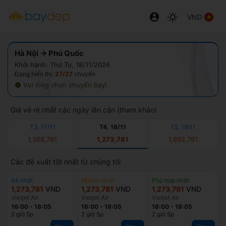
VND
Hà Nội → Phú Quốc
Khởi hành: Thứ Tư, 18/11/2026
Đang hiển thị:
27/27
chuyến
Vui lòng chọn chuyến bay!
Giá vé rẻ nhất các ngày lân cận (tham khảo)
T3, 17/11
T4, 18/11
T5, 19/11
1,368,781
1,273,781
1,692,781
Các đề xuất tốt nhất từ chúng tôi
Rẻ nhất
Nhanh nhất
Phù hợp nhất
1,273,781
VND
1,273,781
VND
1,273,781
VND
Vietjet Air
Vietjet Air
Vietjet Air
16:00
-
18:05
16:00
-
18:05
16:00
-
18:05
2 giờ 5p
2 giờ 5p
2 giờ 5p