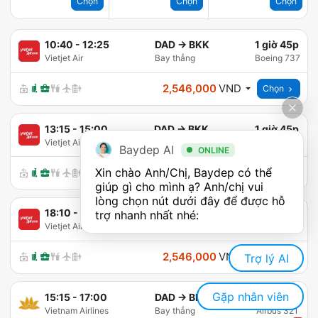
Chọn
Chọn
Chọn
10:40
-
12:25
DAD
→
BKK
1 giờ 45p
Vietjet Air
Bay thẳng
Boeing 737
2,546,000
VND
Chọn
13:15
-
15:00
DAD
→
BKK
1 giờ 45p
Vietjet Air
Bay thẳng
Boeing 737
Baydep AI
ONLINE
Xin chào Anh/Chị, Baydep có thể 
2,546,000
VND
Chọn
giúp gì cho mình ạ? Anh/chị vui 
lòng chọn nút dưới đây để được hỗ 
18:10
-
19:55
DAD
→
BKK
1 giờ 45p
trợ nhanh nhất nhé:
Vietjet Air
Bay thẳng
Boeing 737
2,546,000
VND
Trợ lý AI
Chọn
Gặp nhân viên
15:15
-
17:00
DAD
→
BKK
1 giờ 45p
Vietnam Airlines
Bay thẳng
Airbus 321