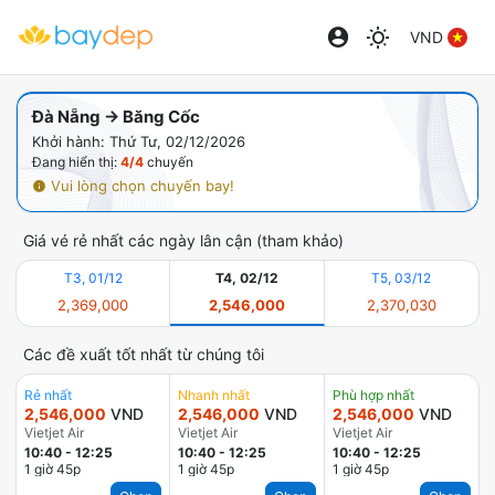
VND
Đà Nẵng → Băng Cốc
Khởi hành: Thứ Tư, 02/12/2026
Đang hiển thị:
4/4
chuyến
Vui lòng chọn chuyến bay!
Giá vé rẻ nhất các ngày lân cận (tham khảo)
T3, 01/12
T4, 02/12
T5, 03/12
2,369,000
2,546,000
2,370,030
Các đề xuất tốt nhất từ chúng tôi
Rẻ nhất
Nhanh nhất
Phù hợp nhất
2,546,000
VND
2,546,000
VND
2,546,000
VND
Vietjet Air
Vietjet Air
Vietjet Air
10:40
-
12:25
10:40
-
12:25
10:40
-
12:25
1 giờ 45p
1 giờ 45p
1 giờ 45p